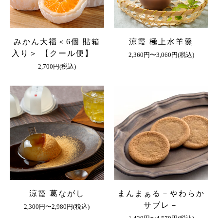
みかん大福＜6個 貼箱
涼霞 極上水羊羹
入り＞ 【クール便】
2,360円〜3,060円(税込)
2,700円(税込)
涼霞 葛ながし
まんまぁる－やわらか
サブレ－
2,300円〜2,980円(税込)